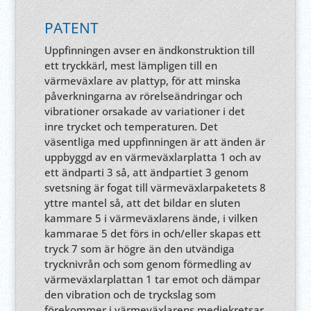
PATENT
Uppfinningen avser en ändkonstruktion till
ett tryckkärl, mest lämpligen till en
värmeväxlare av plattyp, för att minska
påverkningarna av rörelseändringar och
vibrationer orsakade av variationer i det
inre trycket och temperaturen. Det
väsentliga med uppfinningen är att änden är
uppbyggd av en värmeväxlarplatta 1 och av
ett ändparti 3 så, att ändpartiet 3 genom
svetsning är fogat till värmeväxlarpaketets 8
yttre mantel så, att det bildar en sluten
kammare 5 i värmeväxlarens ände, i vilken
kammarae 5 det förs in och/eller skapas ett
tryck 7 som är högre än den utvändiga
trycknivrån och som genom förmedling av
värmeväxlarplattan 1 tar emot och dämpar
den vibration och de tryckslag som
förekommer i värmeväxlarens mediekretsar