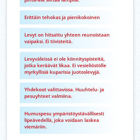
Erittäin tehokas ja pienikokoinen
Levyt on hitsattu yhteen reunoistaan
vaipaksi. Ei tiivisteitä.
Levyväleissä ei ole kiinnityspisteitä,
jotka keräävät likaa. Ei vesieliöstölle
myrkyllisiä kuparisia juotoslevyjä.
Yhdekoot valittavissa. Huuhtelu- ja
pesuyhteet valmiina.
Humuspesu ympäristöystävällisesti
lipeävedellä, joka voidaan laskea
viemäriin.