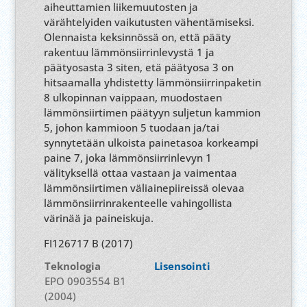
aiheuttamien liikemuutosten ja
värähtelyiden vaikutusten vähentämiseksi.
Olennaista keksinnössä on, että pääty
rakentuu lämmönsiirrinlevystä 1 ja
päätyosasta 3 siten, etä päätyosa 3 on
hitsaamalla yhdistetty lämmönsiirrinpaketin
8 ulkopinnan vaippaan, muodostaen
lämmönsiirtimen päätyyn suljetun kammion
5, johon kammioon 5 tuodaan ja/tai
synnytetään ulkoista painetasoa korkeampi
paine 7, joka lämmönsiirrinlevyn 1
välityksellä ottaa vastaan ja vaimentaa
lämmönsiirtimen väliainepiireissä olevaa
lämmönsiirrinrakenteelle vahingollista
värinää ja paineiskuja.
FI126717 B (2017)
Teknologia
Lisensointi
EPO 0903554 B1
(2004)