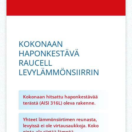
KOKONAAN
HAPONKESTÄVÄ
RAUCELL
LEVYLÄMMÖNSIIRRIN
Kokonaan hitsattu haponkestävää
terästä (AISI 316L) oleva rakenne.
Yhteet lämmönsiirtimen reunasta,
levyissä ei ole virtausaukkoja. Koko
pinta-ala siirtää lämpöä.