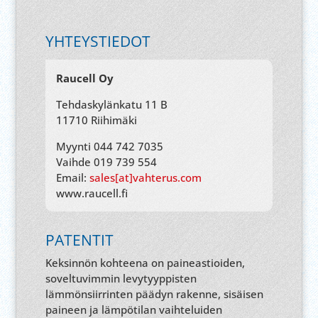
YHTEYSTIEDOT
Raucell Oy
Tehdaskylänkatu 11 B
11710 Riihimäki
Myynti 044 742 7035
Vaihde 019 739 554
Email:
sales[at]vahterus.com
www.raucell.fi
PATENTIT
Keksinnön kohteena on paineastioiden,
soveltuvimmin levytyyppisten
lämmönsiirrinten päädyn rakenne, sisäisen
paineen ja lämpötilan vaihteluiden