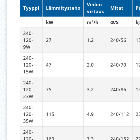
Veden
Tyyppi
Lämmitysteho
Mitat
P
virtaus
kW
m³/h
Φ/S
k
240-
120-
27
1,2
240/56
1
9W
240-
120-
47
2,0
240/70
1
15W
240-
120-
75
3,2
240/86
1
23W
240-
120-
115
4,9
240/112
2
35W
240-
120-
169
7,3
240/152
2