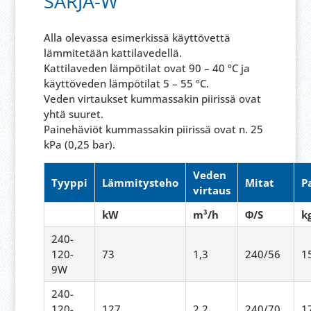
SARJA-W
Alla olevassa esimerkissä käyttövettä
lämmitetään kattilavedellä.
Kattilaveden lämpötilat ovat 90 – 40 ºC ja
käyttöveden lämpötilat 5 – 55 ºC.
Veden virtaukset kummassakin piirissä ovat
yhtä suuret.
Painehäviöt kummassakin piirissä ovat n. 25
kPa (0,25 bar).
Veden
Tyyppi
Lämmitysteho
Mitat
P
virtaus
kW
m³/h
Φ/S
k
240-
120-
73
1,3
240/56
1
9W
240-
120-
127
2,2
240/70
1