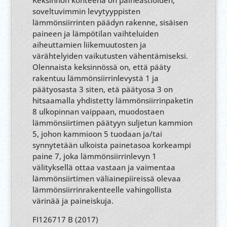
Keksinnön kohteena on paineastioiden,
soveltuvimmin levytyyppisten
lämmönsiirrinten päädyn rakenne, sisäisen
paineen ja lämpötilan vaihteluiden
aiheuttamien liikemuutosten ja
värähtelyiden vaikutusten vähentämiseksi.
Olennaista keksinnössä on, että pääty
rakentuu lämmönsiirrinlevystä 1 ja
päätyosasta 3 siten, etä päätyosa 3 on
hitsaamalla yhdistetty lämmönsiirrinpaketin
8 ulkopinnan vaippaan, muodostaen
lämmönsiirtimen päätyyn suljetun kammion
5, johon kammioon 5 tuodaan ja/tai
synnytetään ulkoista painetasoa korkeampi
paine 7, joka lämmönsiirrinlevyn 1
välityksellä ottaa vastaan ja vaimentaa
lämmönsiirtimen väliainepiireissä olevaa
lämmönsiirrinrakenteelle vahingollista
värinää ja paineiskuja.
FI126717 B (2017)