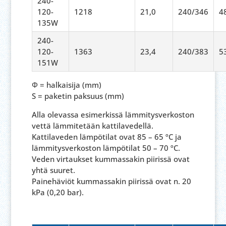
240-
120-
1218
21,0
240/346
4
135W
240-
120-
1363
23,4
240/383
5
151W
Φ
= halkaisija (mm)
S = paketin paksuus (mm)
Alla olevassa esimerkissä lämmitysverkoston
vettä lämmitetään kattilavedellä.
Kattilaveden lämpötilat ovat 85 – 65 ºC ja
lämmitysverkoston lämpötilat 50 – 70 ºC.
Veden virtaukset kummassakin piirissä ovat
yhtä suuret.
Painehäviöt kummassakin piirissä ovat n. 20
kPa (0,20 bar).