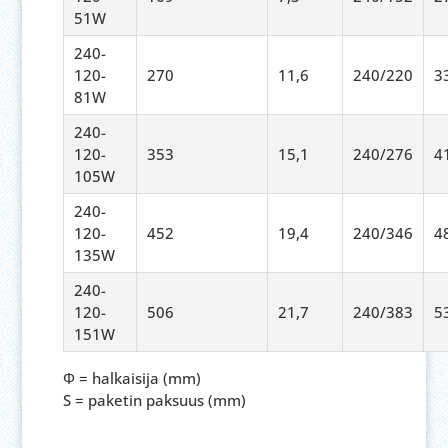
51W
240-
120-
270
11,6
240/220
3
81W
240-
120-
353
15,1
240/276
4
105W
240-
120-
452
19,4
240/346
4
135W
240-
120-
506
21,7
240/383
5
151W
Φ
= halkaisija (mm)
S = paketin paksuus (mm)