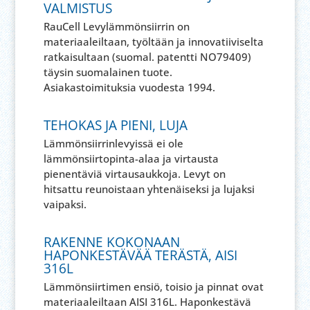
VALMISTUS
RauCell Levylämmönsiirrin on
materiaaleiltaan, työltään ja innovatiiviselta
ratkaisultaan (suomal. patentti NO79409)
täysin suomalainen tuote.
Asiakastoimituksia vuodesta 1994.
TEHOKAS JA PIENI, LUJA
Lämmönsiirrinlevyissä ei ole
lämmönsiirtopinta-alaa ja virtausta
pienentäviä virtausaukkoja. Levyt on
hitsattu reunoistaan yhtenäiseksi ja lujaksi
vaipaksi.
RAKENNE KOKONAAN
HAPONKESTÄVÄÄ TERÄSTÄ, AISI
316L
Lämmönsiirtimen ensiö, toisio ja pinnat ovat
materiaaleiltaan AISI 316L. Haponkestävä