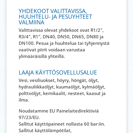
YHDEKOOT VALITTAVISSA,
HUUHTELU- JA PESUYHTEET
VALMIINA
Valittavissa olevat yhdekoot ovat R1/2″,
R3/4″, R1″, DN40, DN50, DN65, DN80 ja
DN100. Pesua ja huuhtelua tai tyhjennystä
vaativat piirit voidaan varustaa
ylimääräisillä yhteillä.
LAAJA KÄYTTÖSOVELLUSALUE
Vesi, vesiliuokset, höyry, höngät, öljyt,
hydrauliikkaöljyt, kuumaöljyt, kylmäöljyt,
polttoöljyt, kemikaalit, nesteet, kaasut ja
ilma.
Noudatamme EU Painelaitedirektiiviä
97/23/EU.
Sallitut käyttöpaineet nollasta 60 bar:iin.
Sallitut käyttölämpötilat,