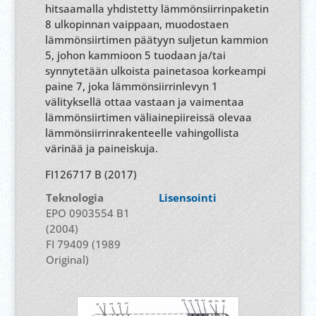
hitsaamalla yhdistetty lämmönsiirrinpaketin
8 ulkopinnan vaippaan, muodostaen
lämmönsiirtimen päätyyn suljetun kammion
5, johon kammioon 5 tuodaan ja/tai
synnytetään ulkoista painetasoa korkeampi
paine 7, joka lämmönsiirrinlevyn 1
välityksellä ottaa vastaan ja vaimentaa
lämmönsiirtimen väliainepiireissä olevaa
lämmönsiirrinrakenteelle vahingollista
värinää ja paineiskuja.
FI126717 B (2017)
Teknologia
Lisensointi
EPO 0903554 B1
(2004)
FI 79409 (1989
Original)