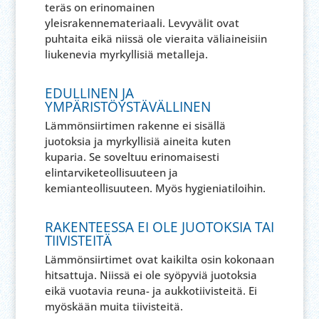
teräs on erinomainen
yleisrakennemateriaali. Levyvälit ovat
puhtaita eikä niissä ole vieraita väliaineisiin
liukenevia myrkyllisiä metalleja.
EDULLINEN JA
YMPÄRISTÖYSTÄVÄLLINEN
Lämmönsiirtimen rakenne ei sisällä
juotoksia ja myrkyllisiä aineita kuten
kuparia. Se soveltuu erinomaisesti
elintarviketeollisuuteen ja
kemianteollisuuteen. Myös hygieniatiloihin.
RAKENTEESSA EI OLE JUOTOKSIA TAI
TIIVISTEITÄ
Lämmönsiirtimet ovat kaikilta osin kokonaan
hitsattuja. Niissä ei ole syöpyviä juotoksia
eikä vuotavia reuna- ja aukkotiivisteitä. Ei
myöskään muita tiivisteitä.