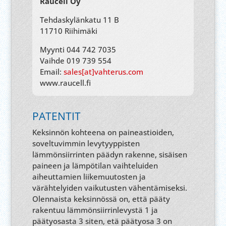
Raucell Oy
Tehdaskylänkatu 11 B
11710 Riihimäki
Myynti 044 742 7035
Vaihde 019 739 554
Email:
sales[at]vahterus.com
www.raucell.fi
PATENTIT
Keksinnön kohteena on paineastioiden,
soveltuvimmin levytyyppisten
lämmönsiirrinten päädyn rakenne, sisäisen
paineen ja lämpötilan vaihteluiden
aiheuttamien liikemuutosten ja
värähtelyiden vaikutusten vähentämiseksi.
Olennaista keksinnössä on, että pääty
rakentuu lämmönsiirrinlevystä 1 ja
päätyosasta 3 siten, etä päätyosa 3 on