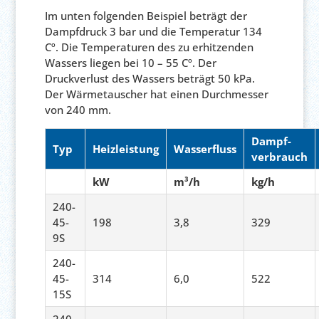
Im unten folgenden Beispiel beträgt der
Dampfdruck 3 bar und die Temperatur 134
Cº. Die Temperaturen des zu erhitzenden
Wassers liegen bei 10 – 55 Cº. Der
Druckverlust des Wassers beträgt 50 kPa.
Der Wärmetauscher hat einen Durchmesser
von 240 mm.
Dampf-
Typ
Heizleistung
Wasserfluss
verbrauch
kW
m³/h
kg/h
240-
45-
198
3,8
329
9S
240-
45-
314
6,0
522
15S