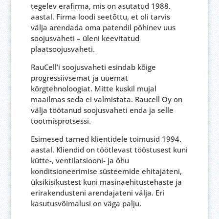
tegelev erafirma, mis on asutatud 1988.
aastal. Firma loodi seetõttu, et oli tarvis
välja arendada oma patendil põhinev uus
soojusvaheti – üleni keevitatud
plaatsoojusvaheti.
RauCell’i soojusvaheti esindab kõige
progressiivsemat ja uuemat
kõrgtehnoloogiat. Mitte kuskil mujal
maailmas seda ei valmistata. Raucell Oy on
välja töötanud soojusvaheti enda ja selle
tootmisprotsessi.
Esimesed tarned klientidele toimusid 1994.
aastal. Kliendid on töötlevast tööstusest kuni
kütte-, ventilatsiooni- ja õhu
konditsioneerimise süsteemide ehitajateni,
üksikisikustest kuni masinaehitustehaste ja
erirakendusteni arendajateni välja. Eri
kasutusvõimalusi on väga palju.