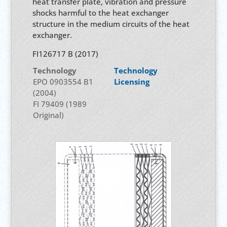
heat transfer plate, vibration and pressure
shocks harmful to the heat exchanger
structure in the medium circuits of the heat
exchanger.
FI126717 B (2017)
Technology
Technology
EPO 0903554 B1
Licensing
(2004)
FI 79409 (1989
Original)